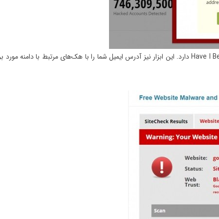
ابزار دیگری است که عملکردی شبیه به Have I Been Pwned دارد. این ابزار نیز آدرس ایمیل شما را با هک