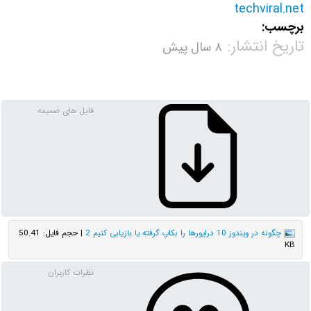
techviral.net
برچسب:
تاریخ انتشار:
۸ سال پیش
فایل های ضمیمه
چگونه در ویندوز 10 درایورها را بکاپ‌ گرفته یا بازیابی کنیم 2
| حجم فایل: 50.41
KB
نظرات کاربران