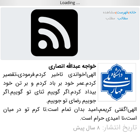
خانه
فهرست
مشاهده
مطالب
مطلب
خواجه عبدالله انصاری
الهی!خواندی تاخیر کردم.فرمودی،تقصیر
کردم.عمر خود بر باد کردم و بر تن خود
بیداد کردم.اگر گوییم ثنای تو گوییم.اگر
جوییم رضای تو جوییم.
الهی!گفتی کریمم،امید بدان تمام است.تا کرم تو در میان
است،نا امیدی حرام است.
تاریخ انتشار:
۸ سال پیش