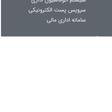
سیستم اتوماسیون اداری
سرویس پست الکترونیکی
سامانه اداری مالی
اطلاع رسانی
کنفرانس و همایشها
آیین نامه ها و بخش نامه ها
آمار بازدیدها
امروز
: 8374
دیروز
: 3468