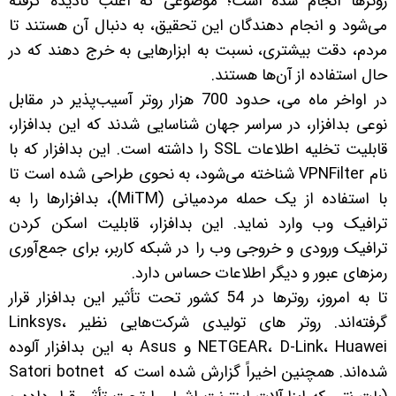
روترها انجام شده است؛ موضوعی که اغلب نادیده گرفته
می‌شود و انجام دهندگان این تحقیق، به دنبال آن هستند تا
مردم، دقت بیشتری، نسبت به ابزارهایی به خرج دهند که در
حال استفاده از آن‌ها هستند.
در اواخر ماه می، حدود 700 هزار روتر آسیب‌پذیر در مقابل
نوعی بدافزار، در سراسر جهان شناسایی شدند که این بدافزار،
قابلیت تخلیه اطلاعات SSL را داشته است. این بدافزار که با
نام VPNFilter شناخته می‌شود، به نحوی طراحی شده است تا
با استفاده از یک حمله مردمیانی (MiTM)، بدافزارها را به
ترافیک وب وارد نماید. این بدافزار، قابلیت اسکن کردن
ترافیک ورودی و خروجی وب را در شبکه کاربر، برای جمع‌آوری
رمزهای عبور و دیگر اطلاعات حساس دارد.
تا به امروز، روترها در 54 کشور تحت تأثیر این بدافزار قرار
گرفته‌اند. روتر های تولیدی شرکت‌هایی نظیر Linksys،
NETGEAR، D-Link، Huawei و Asus به این بدافزار آلوده
شده‌اند. همچنین اخیراً گزارش شده است که Satori botnet