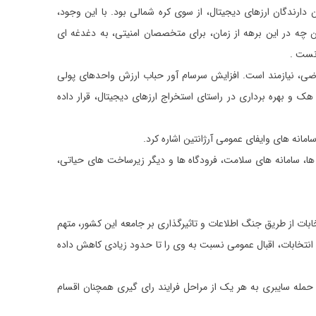
نیتی شاخص جهان، 2017، سال هدف قرار گرفتن دارندگان ارزهای دیجیتال، از سوی کره شمالی بود. با این وجود،
ای به شمار نمیرود. آن چه در این برهه از زمان، برای متخصصان امنیتی، به دغدغه ای
انست
.
ضی، نیازمند است. افزایش سرسام آور حباب ارزش واحدهای پولی
ک و بهره برداری در راستای استخراج ارزهای دیجیتال، قرار داده
نه های وایفای عمومی آرژانتین اشاره کرد
.
 ها، سامانه های سلامت، فرودگاه ها و دیگر زیرساخت های حیاتی،
 به قدرت رسیدن ترامپ، روسیه را به دخالت در انتخابات از طریق جنگ اطلاعات و تاثیرگذاری بر جامعه این کشور، متهم
انتخابات، اقبال عمومی نسبت به وی را تا حدود زیادی کاهش داده
 حمله سایبری به هر یک از مراحل فرایند رای گیری همچنان اقسام