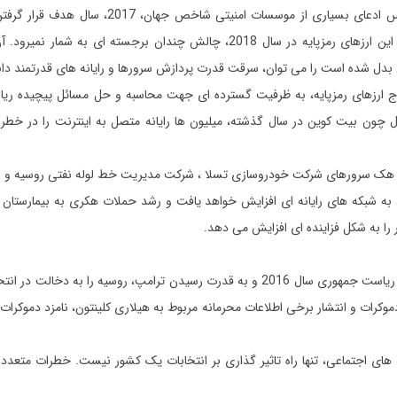
بر اساس ادعای بسیاری از موسسات ام
سرقت این ارزهای رمزپایه در سال 2018، چالش چندان برجسته 
بدل شده است را می توان، سرقت قدرت پردازش سرورها و رایانه های قدرتمند د
ج ارزهای رمزپایه، به ظرفیت گسترده ای جهت محاسبه و حل مسائل پیچیده ریا
ل چون بیت کوین در سال گذشته، میلیون ها رایانه متصل به اینترنت را در خطر ه
 هک سرورهای شرکت خودروسازی تسلا ، شرکت مدیریت خط لوله نفتی روسیه و ساما
نفوذ به شبکه های رایانه ای افزایش خواهد یافت و رشد حملات هکری به بیمارستان
را به شکل فزاینده ای افزایش می دهد
.
مقامات امنیتی ایالات متحده آمریکا، اندکی پس از برگزاری انتخابات ریاست جمهوری سال 2016 و
کرات و انتشار برخی اطلاعات محرمانه مربوط به هیلاری کلینتون، نامزد دموکرات 
که های اجتماعی، تنها راه تاثیر گذاری بر انتخابات یک کشور نیست. خطرات متعدد