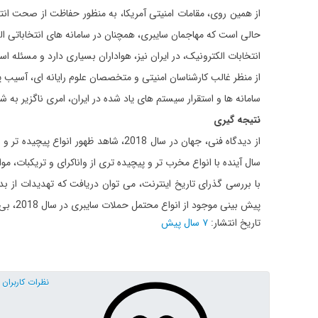
از همین روی، مقامات امنیتی آمریکا، به منظور حفاظت از صحت ان
حالی است که مهاجمان سایبری، همچنان در سامانه های انتخاباتی الک
انتخابات الکترونیک، در ایران نیز، هواداران بسیاری دارد و مسئله
از منظر غالب کارشناسان امنیتی و متخصصان علوم رایانه ای، آسیب پذ
سامانه ها و استقرار سیستم های یاد شده در ایران، امری ناگزیر به ش
نتیجه گیری
از دیدگاه فنی، جهان در سال 2018، ش
سال آینده با انواع مخرب تر و پیچیده تری از واناکرای و تریکبات، م
با بررسی گذرای تاریخ اینترنت، می توان دریافت که تهدیدات از ب
پیش بینی موجود از انواع محتمل حملات سایبری در سال 2018، بی شک برخی از پیشرفت های هکر ها در زمینه هک و تخریب بخش های مختلف، مانند سال های پیشین، کارشناسان امنیتی را شگفت زده خواهد کرد
تاریخ انتشار:
۷ سال پیش
نظرات کاربران