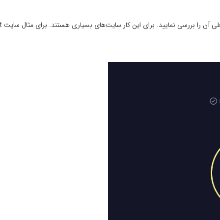
 این کار سایت‌های بسیاری هستند. برای مثال سایت Speedtest یا SpeedOf.Me این کار را برای شما انجام می‌دهند.