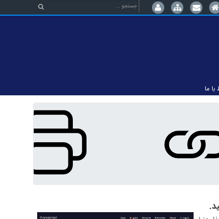
 با ما
د.