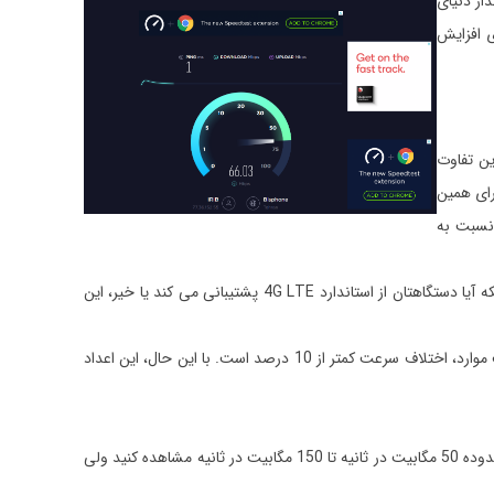
ذار دنیای
ی افزایش
ین تفاوت
رای همین
ست سرعت بیشتری نسبت به
متوسط سرعت اینترنت تلفن‌همراه از 14 مگابیت در ثانیه تا 34 مگابیت در ثانیه است. بسته به محلی که در آن زندگی می کنید، سن گوشی شما و اینکه آیا دستگاهتان از استاندارد 4G LTE پشتیبانی می کند یا خیر، این
همه اینترنت‌های گوشی در مناطق روستایی سرعت کمتری را نشان می دهند، بدون تردید 80 درصد جمعیت در مناطق شهری زندگی می کنند. در اغلب موارد، اختلاف سرعت کمتر از 10 درصد است. با این حال، این اعداد
شبکه‌های اینترنت مدرن چه کابلی، فیبری یا DSL همچنان در حال افزایش سرعت اینترنت خود هستند. به طور معمول می‌توانید سرعت دانلود را در محدوده 50 مگابیت در ثانیه تا 150 مگابیت در ثانیه مشاهده کنید ولی