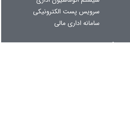
سیستم اتوماسیون اداری
سرویس پست الکترونیکی
سامانه اداری مالی
اطلاع رسانی
کنفرانس و همایشها
آیین نامه ها و بخش نامه ها
آمار بازدیدها
امروز
: 2574
دیروز
: 10102