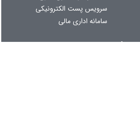
سرویس پست الکترونیکی
سامانه اداری مالی
اطلاع رسانی
کنفرانس و همایشها
آیین نامه ها و بخش نامه ها
آمار بازدیدها
امروز
: 8843
دیروز
: 3468