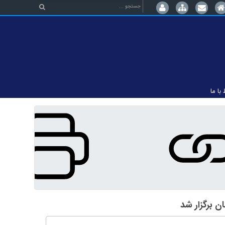
 با ما
ان برگزار شد