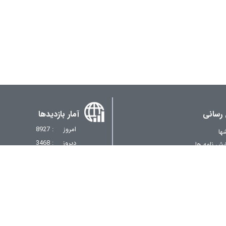
 رسانی
آمار بازدیدها
امروز
: 8927
ها
دیروز
: 3468
خش نامه ها
مجموعا
: 5169151