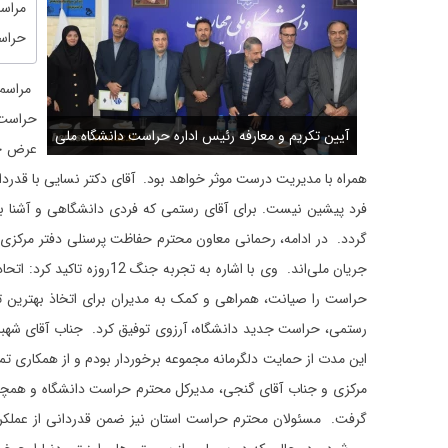
حراست
حراست 
ت دانشگاه ملی
آیین تکریم و معارفه رئیس اداره حراست دانشگاه ملی
عرض خی
3
مهارت کردستان برگزار شد 2
همراه با مدیریت درست موثر خواهد بود. آقای دکتر نسایی با قدردا
فرد پیشین نیست. برای آقای رستمی که فردی دانشگاهی و آشنا با 
گردد. در ادامه، رحمانی معاون محترم حفاظت پرسنلی دفتر مرکزی ح
جریان ملی‌اند. وی با اش
حراست را صیانت، همراهی و کمک به مدیران برای اتخاذ بهترین 
رستمی، حراست جدید دانشگاه، آرزوی توفیق کرد. جناب آقای شهبا
این مدت از حمایت دلگرمانه مجموعه برخوردار بودم و از همکاری‌ ت
مرکزی و جناب آقای گنجی، مدیرکل محترم حراست دانشگاه و همچنین 
گرفت. مسئولان محترم حراست استان نیز ضمن قدردانی از عملکرد