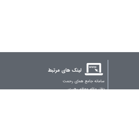
لینک های مرتبط
سامانه جامع همای رحمت
دفتر مقام معظم رهبری
فصلنامه علمی_پژوهشی کارافن
سوالات متداول
گالری چند رسانه ای