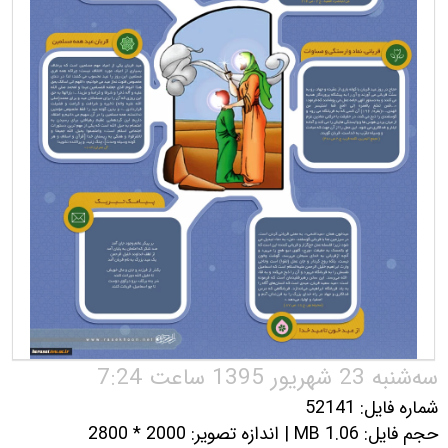
سه‌شنبه 23 شهریور 1395 ساعت 7:24
شماره فایل: 52141
حجم فایل: 1.06 MB | اندازه تصویر: 2000 * 2800